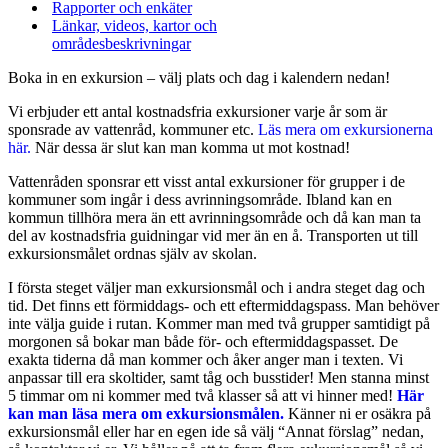
Rapporter och enkäter
Länkar, videos, kartor och
områdesbeskrivningar
Boka in en exkursion – välj plats och dag i kalendern nedan!
Vi erbjuder ett antal kostnadsfria exkursioner varje år som är
sponsrade av vattenråd, kommuner etc.
Läs mera om exkursionerna
här.
När dessa är slut kan man komma ut mot kostnad!
Vattenråden sponsrar ett visst antal exkursioner för grupper i de
kommuner som ingår i dess avrinningsområde. Ibland kan en
kommun tillhöra mera än ett avrinningsområde och då kan man ta
del av kostnadsfria guidningar vid mer än en å. Transporten ut till
exkursionsmålet ordnas själv av skolan.
I första steget väljer man exkursionsmål och i andra steget dag och
tid. Det finns ett förmiddags- och ett eftermiddagspass. Man behöver
inte välja guide i rutan. Kommer man med två grupper samtidigt på
morgonen så bokar man både för- och eftermiddagspasset. De
exakta tiderna då man kommer och åker anger man i texten. Vi
anpassar till era skoltider, samt tåg och busstider! Men stanna minst
5 timmar om ni kommer med två klasser så att vi hinner med!
Här
kan man läsa mera
om exkursionsmålen.
Känner ni er osäkra på
exkursionsmål eller har en egen ide så välj “Annat förslag” nedan,