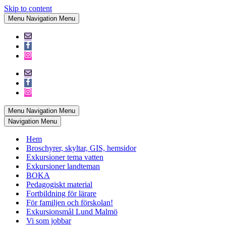
Skip to content
Menu
Navigation Menu
Menu
Navigation Menu
Navigation Menu
Hem
Broschyrer, skyltar, GIS, hemsidor
Exkursioner tema vatten
Exkursioner landteman
BOKA
Pedagogiskt material
Fortbildning för lärare
För familjen och förskolan!
Exkursionsmål Lund Malmö
Vi som jobbar