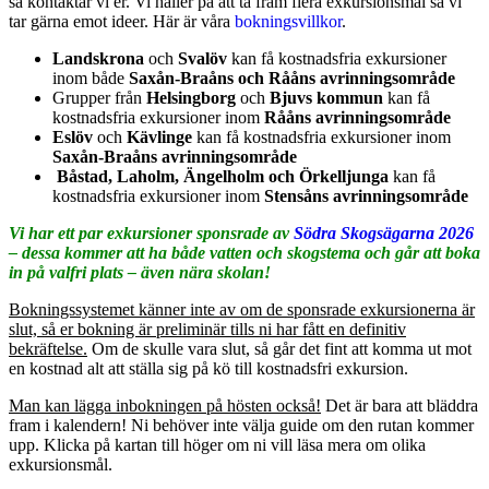
så kontaktar vi er. Vi håller på att ta fram flera exkursionsmål så vi
tar gärna emot ideer. Här är våra
bokningsvillkor
.
Landskrona
och
Svalöv
kan få kostnadsfria exkursioner
inom både
Saxån-Braåns och Rååns
avrinningsområde
Grupper från
Helsingborg
och
Bjuvs kommun
kan få
kostnadsfria exkursioner
inom
Rååns
avrinningsområde
Eslöv
och
Kävlinge
kan få kostnadsfria exkursioner inom
Saxån-Braåns
avrinningsområde
Båstad, Laholm, Ängelholm och Örkelljunga
kan få
kostnadsfria exkursioner inom
Stensåns avrinningsområde
Vi har ett par exkursioner sponsrade av
Södra Skogsägarna 2026
– dessa kommer att ha både vatten och skogstema och går att boka
in på valfri plats – även nära skolan!
Bokningssystemet känner inte av om de sponsrade exkursionerna är
slut, så er bokning är preliminär tills ni har fått en definitiv
bekräftelse.
Om de skulle vara slut, så går det fint att komma ut mot
en kostnad alt att ställa sig på kö till kostnadsfri exkursion.
Man kan lägga inbokningen på hösten också!
Det är bara att bläddra
fram i kalendern! Ni behöver inte välja guide om den rutan kommer
upp. Klicka på kartan till höger om ni vill läsa mera om olika
exkursionsmål.