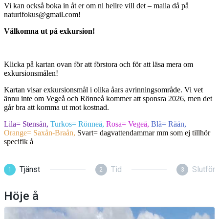
Vi kan också boka in åt er om ni hellre vill det – maila då på
naturifokus@gmail.com!
Välkomna ut på exkursion!
Klicka på kartan ovan för att förstora och för att läsa mera om
exkursionsmålen!
Kartan visar exkursionsmål i olika åars avrinningsområde. Vi vet
ännu inte om Vegeå och Rönneå kommer att sponsra 2026, men det
går bra att komma ut mot kostnad.
Lila= Stensån,
Turkos= Rönneå,
Rosa= Vegeå,
Blå= Råån,
Orange= Saxån-Braån,
Svart= dagvattendammar mm som ej tillhör
specifik å