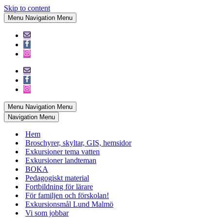
Skip to content
Menu
Navigation Menu
Menu
Navigation Menu
Navigation Menu
Hem
Broschyrer, skyltar, GIS, hemsidor
Exkursioner tema vatten
Exkursioner landteman
BOKA
Pedagogiskt material
Fortbildning för lärare
För familjen och förskolan!
Exkursionsmål Lund Malmö
Vi som jobbar