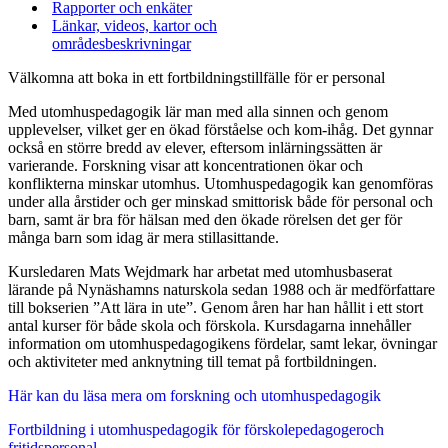
Rapporter och enkäter
Länkar, videos, kartor och
områdesbeskrivningar
Välkomna att boka in ett fortbildningstillfälle för er personal
Med utomhuspedagogik lär man med alla sinnen och genom
upplevelser, vilket ger en ökad förståelse och kom-ihåg. Det gynnar
också en större bredd av elever, eftersom inlärningssätten är
varierande. Forskning visar att koncentrationen ökar och
konflikterna minskar utomhus. Utomhuspedagogik kan genomföras
under alla årstider och ger minskad smittorisk både för personal och
barn, samt är bra för hälsan med den ökade rörelsen det ger för
många barn som idag är mera stillasittande.
Kursledaren Mats Wejdmark har arbetat med utomhusbaserat
lärande på Nynäshamns naturskola sedan 1988 och är medförfattare
till bokserien ”Att lära in ute”. Genom åren har han hållit i ett stort
antal kurser för både skola och förskola. Kursdagarna innehåller
information om utomhuspedagogikens fördelar, samt lekar, övningar
och aktiviteter med anknytning till temat på fortbildningen.
Här kan du läsa mera om forskning och utomhuspedagogik
Fortbildning i utomhuspedagogik för förskolepedagogeroch
fritidspersonal