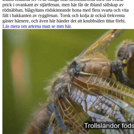
prick i ovankant av stjärtfenan, men här får de ibland sällskap av
rödnäbban, blågyltans rödskimrande hona med flera svarta och vita
fält i bakkanten av ryggfenan. Torsk och kolja är också frekventa
gäster härnere, och även här händer det att knubbsälen tittar förbi.
Läs mera om arterna man se mm här.