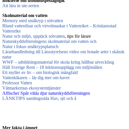
Bokserie om utomhuspedagogik
Att lära in ute-serien
Skolmaterial om vatten
Memory med småkryp i sötvatten
Bland vattenfisar och virvelmaskar i Vattenriket – Kristiansstad
Vattenrike
Natur och miljö, upptäck sötvatten
, tips för lärare
Naturskyddsföreningens skolmaterial om vatten och
Natur i fokus småkrypsplansch
Lärarhandledning till Länsstyrelsens video om hotade arter i skånsk
natur
WWF – utbildningsmaterial för skola kring hållbar utveckling
Håll Sverige Rent – 18 lektionsupplägg om miljömålen
Ett myller av liv – om biologisk mångfald
Vattenkikaren – lär dig mer om havet
Professor Vatten
Våtmarkernas ekosystemtjänster
Affischer Spår vilda djur naturskyddsföreningen
LÄNKTIPS samlingssida Hav, sjö och å
Mer fakta i ämnet