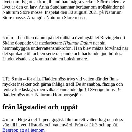
livet som flygare är kort, ibland bara några veckor. Större delen av
livet är den en larv. Anna Sandhammar berättar om trollsländor på
Naturum Store mosse. Inspelat den 30 augusti 2021 på Naturum
Store mosse. Arrangör: Naturum Store mosse.
5 min – I en liten damm på det militära övningsfältet Revingehed i
Skåne doppade vår medarbetare
Hjalmar Dahm
ner sin
hemmabyggda undervattensmikrofon. Han blev mäkta förvånad när
det sprakade till och en serie raspande och hackande ljud hördes.
Ljudet visade sig komma från en buksimmare.
UR. 6 min – för alla. Fladdermöss trivs vid vatten där det finns
mycket insekter och gärna ihåliga träd! De är snabba, flaxiga och
rentav lite läskiga, men vilka spännande djur! I Sverige finns 19
fladdermössarter. Naturum Hornborgasjön.
från lågstadiet och uppåt
4 min – Höje å del 1. pedagogisk film om ett vattendrag och dess
väg till havet. Historik och vattenvård. Från ca åk 3 och uppåt.
Begrepp att gå igenom.