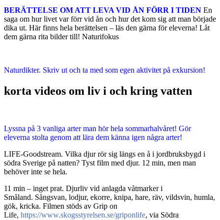
BERÄTTELSE OM ATT LEVA VID ÅN FÖRR I TIDEN
En
saga om hur livet var förr vid ån och hur det kom sig att man började
dika ut. Här finns hela berättelsen – läs den gärna för eleverna! Låt
dem gärna rita bilder till! Naturifokus
Naturdikter. Skriv ut och ta med som egen aktivitet på exkursion!
korta videos om liv i och kring vatten
Lyssna på 3 vanliga arter man hör hela sommarhalvåret! Gör
eleverna stolta genom att lära dem känna igen några arter!
LIFE-Goodstream. Vilka djur rör sig längs en å i jordbruksbygd i
södra Sverige på natten? Tyst film med djur. 12 min, men man
behöver inte se hela.
11 min – inget prat. Djurliv vid anlagda våtmarker i
Småland.
Sångsvan, lodjur, ekorre, knipa, hare, räv, vildsvin, humla,
gök, kricka.
Filmen stöds av Grip on
Life,
https://www.skogsstyrelsen.se/griponlife
,
via Södra