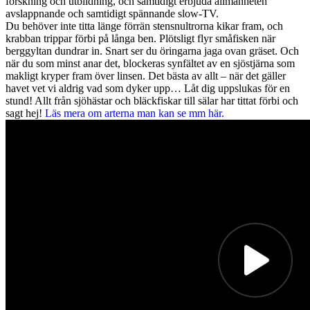
forskning och utbildning, och samtidigt erbjuda allmänheten
avslappnande och samtidigt spännande slow-TV.
Du behöver inte titta länge förrän stensnultrorna kikar fram, och
krabban trippar förbi på långa ben. Plötsligt flyr småfisken när
berggyltan dundrar in. Snart ser du öringarna jaga ovan gräset. Och
när du som minst anar det, blockeras synfältet av en sjöstjärna som
makligt kryper fram över linsen. Det bästa av allt – när det gäller
havet vet vi aldrig vad som dyker upp… Låt dig uppslukas för en
stund! Allt från sjöhästar och bläckfiskar till sälar har tittat förbi och
sagt hej!
Läs mera om arterna man kan se mm här.