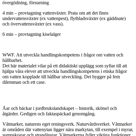
övergödning, försurning
4 min – provtagning vattenväxter. Prata om att det finns
undervattensväxter (ex vattenpest), flytbladsväxter (ex gäddnate)
och övervattensväxter (ex vass).
6 min – provtagning kiselalger
WWF. Att utveckla handlings­kompetens i frågor om vatten och
hållbarhet.
Det här materialet vilar på ett didaktiskt upplägg som syftar till att
hjälpa våra elever att utveckla handlingskompetens i etiska frågor
om vatten kopplade till hållbar utveckling. Det bygger på fem
dilemman och ett case.
Åar och bäckar i jordbrukslandskapet – historik, skötsel och
åtgärder. Gedigen och faktaspäckad genomgång.
Våtmarker, naturens eget reningsverk. Naturvårdsverket. Våtmarker
är områden där vattenytan ligger nära markytan, till exempel i myrar,
sumpskogar och strandängar. Våtmarkerna fyller viktiga funktioner