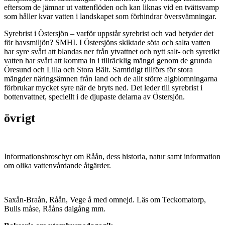
eftersom de jämnar ut vattenflöden och kan liknas vid en tvättsvamp
som håller kvar vatten i landskapet som förhindrar översvämningar.
Syrebrist i Östersjön – varför uppstår syrebrist och vad betyder det
för havsmiljön? SMHI. I Östersjöns skiktade söta och salta vatten
har syre svårt att blandas ner från ytvattnet och nytt salt- och syrerikt
vatten har svårt att komma in i tillräcklig mängd genom de grunda
Öresund och Lilla och Stora Bält. Samtidigt tillförs för stora
mängder näringsämnen från land och de allt större algblomningarna
förbrukar mycket syre när de bryts ned. Det leder till syrebrist i
bottenvattnet, speciellt i de djupaste delarna av Östersjön.
övrigt
Informationsbroschyr om Råån, dess historia, natur samt information
om olika vattenvårdande åtgärder.
Saxån-Braån, Råån, Vege å med omnejd. Läs om Teckomatorp,
Bulls måse, Rååns dalgång mm.