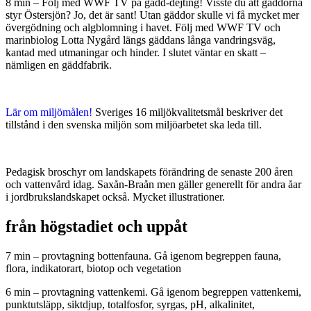
8 min – Följ med WWF TV på gädd-dejting! Visste du att gäddorna
styr Östersjön? Jo, det är sant! Utan gäddor skulle vi få mycket mer
övergödning och algblomning i havet. Följ med WWF TV och
marinbiolog Lotta Nygård längs gäddans långa vandringsväg,
kantad med utmaningar och hinder. I slutet väntar en skatt –
nämligen en gäddfabrik.
Lär om miljömålen!
Sveriges 16 miljökvalitetsmål beskriver det
tillstånd i den svenska miljön som miljöarbetet ska leda till.
Pedagisk broschyr om landskapets förändring de senaste 200 åren
och vattenvård idag. Saxån-Braån men gäller generellt för andra åar
i jordbrukslandskapet också. Mycket illustrationer.
från högstadiet och uppåt
7 min – provtagning bottenfauna. Gå igenom begreppen fauna,
flora, indikatorart, biotop och vegetation
6 min – provtagning vattenkemi. Gå igenom begreppen vattenkemi,
punktutsläpp, siktdjup, totalfosfor, syrgas, pH, alkalinitet,