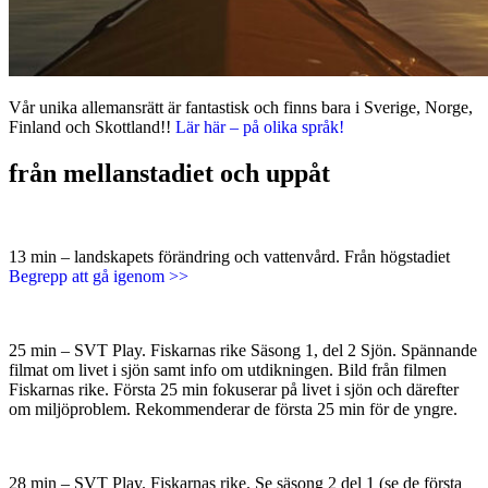
Vår unika allemansrätt är fantastisk och finns bara i Sverige, Norge,
Finland och Skottland!!
Lär här – på olika språk!
från mellanstadiet och uppåt
13 min – landskapets förändring och vattenvård. Från högstadiet
Begrepp att gå igenom
>>
25 min – SVT Play. Fiskarnas rike Säsong 1, del 2 Sjön. Spännande
filmat om livet i sjön samt info om utdikningen. Bild från filmen
Fiskarnas rike. Första 25 min fokuserar på livet i sjön och därefter
om miljöproblem. Rekommenderar de första 25 min för de yngre.
28 min – SVT Play. Fiskarnas rike. Se säsong 2 del 1 (se de första