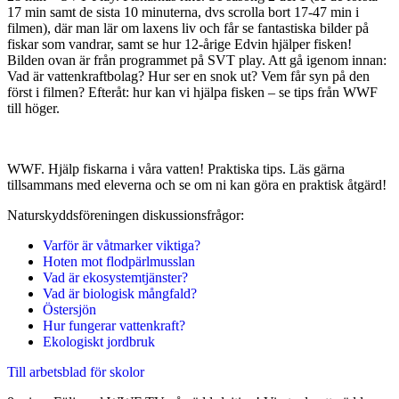
17 min samt de sista 10 minuterna, dvs scrolla bort 17-47 min i
filmen), där man lär om laxens liv och får se fantastiska bilder på
fiskar som vandrar, samt se hur 12-årige Edvin hjälper fisken!
Bilden ovan är från programmet på SVT play. Att gå igenom innan:
Vad är vattenkraftbolag? Hur ser en snok ut? Vem får syn på den
först i filmen? Efteråt: hur kan vi hjälpa fisken – se tips från WWF
till höger.
WWF. Hjälp fiskarna i våra vatten! Praktiska tips. Läs gärna
tillsammans med eleverna och se om ni kan göra en praktisk åtgärd!
Naturskyddsföreningen diskussionsfrågor:
Varför är våtmarker viktiga?
Hoten mot flodpärlmusslan
Vad är ekosystemtjänster?
Vad är biologisk mångfald?
Östersjön
Hur fungerar vattenkraft?
Ekologiskt jordbruk
Till arbetsblad för skolor