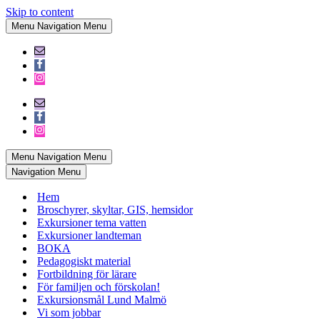
Skip to content
Menu
Navigation Menu
Menu
Navigation Menu
Navigation Menu
Hem
Broschyrer, skyltar, GIS, hemsidor
Exkursioner tema vatten
Exkursioner landteman
BOKA
Pedagogiskt material
Fortbildning för lärare
För familjen och förskolan!
Exkursionsmål Lund Malmö
Vi som jobbar