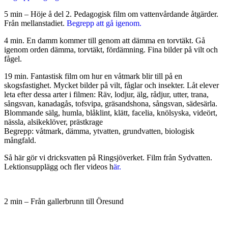
5 min – Höje å del 2. Pedagogisk film om vattenvårdande åtgärder.
Från mellanstadiet.
Begrepp att gå igenom.
4 min. En damm kommer till genom att dämma en torvtäkt. Gå
igenom orden dämma, torvtäkt, fördämning. Fina bilder på vilt och
fågel.
19 min. Fantastisk film om hur en våtmark blir till på en
skogsfastighet. Mycket bilder på vilt, fåglar och insekter. Låt elever
leta efter dessa arter i filmen: Räv, lodjur, älg, rådjur, utter, trana,
sångsvan, kanadagås, tofsvipa, gräsandshona, sångsvan, sädesärla.
Blommande sälg, humla, blåklint, klätt, facelia, knölsyska, videört,
nässla, alsikeklöver, prästkrage
Begrepp: våtmark, dämma, ytvatten, grundvatten, biologisk
mångfald.
Så här gör vi dricksvatten på Ringsjöverket. Film från Sydvatten.
Lektionsupplägg och fler videos h
är.
2 min – Från gallerbrunn till Öresund