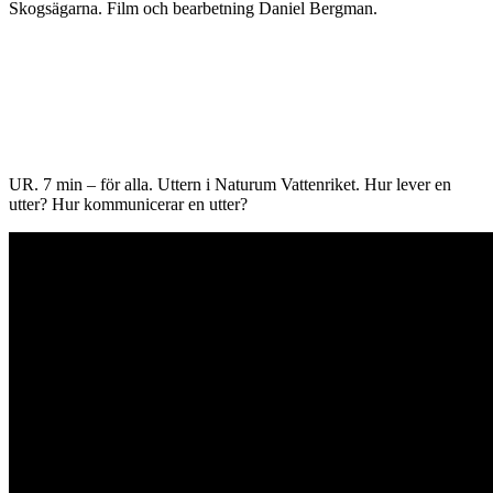
Skogsägarna.
Film och bearbetning Daniel Bergman.
UR. 7 min – för alla. Uttern i Naturum Vattenriket. Hur lever en
utter? Hur kommunicerar en utter?