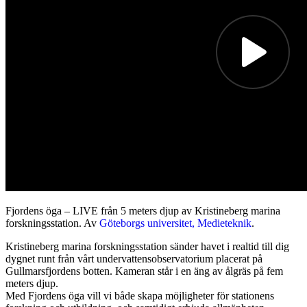
Fjordens öga – LIVE från 5 meters djup av Kristineberg marina
forskningsstation. Av
Göteborgs universitet, Medieteknik
.
Kristineberg marina forskningsstation sänder havet i realtid till dig
dygnet runt från vårt undervattensobservatorium placerat på
Gullmarsfjordens botten. Kameran står i en äng av ålgräs på fem
meters djup.
Med Fjordens öga vill vi både skapa möjligheter för stationens