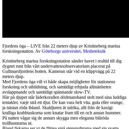
Fjordens öga – LIVE från 22 meters djup av Kristineberg marina
forskningsstation. Av
Göteborgs universitet, Medieteknik
Kristineberg marina forskningsstation sänder havet i realtid till dig
dygnet runt från vårt undervattensobservatorium placerat på
Gullmarsfjordens botten. Kameran står vid en klippvägg på 22
meters djup.
Med Fjordens öga vill vi både skapa möjligheter för stationens
forskning och utbildning, och samtidigt erbjuda allmänheten
avslappnande och samtidigt spännande slow-TV.
Här på djupet står läderkorallen dödmanshand stolt med sina luddiga
tentakler, varje strå ett djur. De kan vara helt vita, gula eller orange,
ja nästan röda ibland. Skaldjuren är talrika, allt från de kaxigt
kralliga krabbtaskorna som knatar fram till en och annan hummer.
På natten vågar sig de annars skygga men eleganta blåröda
trollhumrarna ut.
Bland fiskarna ser vi de flitiga små stensnultrorna med sin svarta