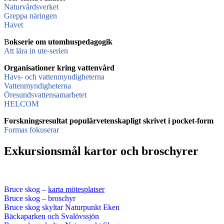
Naturvårdsverket
Greppa näringen
Havet
B
okserie om utomhuspedagogik
Att lära in ute-serien
Organisationer kring vattenvård
Havs- och vattenmyndigheterna
Vattenmyndigheterna
Öresundsvattensamarbetet
HELCOM
Forskningsresultat populärvetenskapligt skrivet i pocket-form
Formas fokuserar
Exkursionsmål kartor och broschyrer
Bruce skog –
karta mötesplatser
Bruce skog – broschyr
Bruce skog skyltar Naturpunkt Eken
Bäckaparken och Svalövssjön