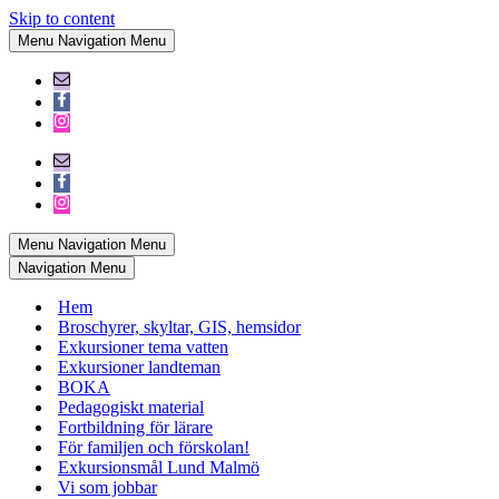
Skip to content
Menu
Navigation Menu
Menu
Navigation Menu
Navigation Menu
Hem
Broschyrer, skyltar, GIS, hemsidor
Exkursioner tema vatten
Exkursioner landteman
BOKA
Pedagogiskt material
Fortbildning för lärare
För familjen och förskolan!
Exkursionsmål Lund Malmö
Vi som jobbar