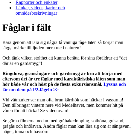
Rapporter och enkäter
Länkar, videos, kartor och
områdesbeskrivningar
Fåglar i fält
Bara genom att lära sig några få vanliga fågelläten så börjar man
lägga märke till ljuden mera ute i naturen!
Och tänk vilken stolthet att kunna berätta för sina föräldrar att “det
där är en gärdsmyg”!
Ringduva, gransångare och gärdsmyg är bra att börja med
eftersom det är tre fåglar med karaktäristiska läten som man
hör både vår och höst på de flesta exkursionsmål.
Lyssna och
lär om dem på P2-fågeln >>
Vid våtmarker ser man ofta brun kärrhök som häckar i vassarna!
Den tillbringar vintern nere vid Medelhavet, men kommer hit på
våren för att häcka! Se video ovan!
Se gärna filmerna nedan med gråhakedopping, sothöna, gräsand,
grågås och knölsvan. Andra fåglar man kan lära sig om är sångsvan,
häger, trana och havsörn.