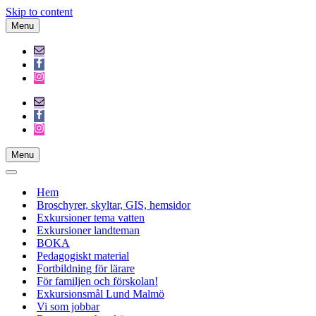
Skip to content
Menu
Navigation
Menu
Menu
Navigation
Menu
Navigation
Menu
Hem
Broschyrer, skyltar, GIS, hemsidor
Exkursioner tema vatten
Exkursioner landteman
BOKA
Pedagogiskt material
Fortbildning för lärare
För familjen och förskolan!
Exkursionsmål Lund Malmö
Vi som jobbar