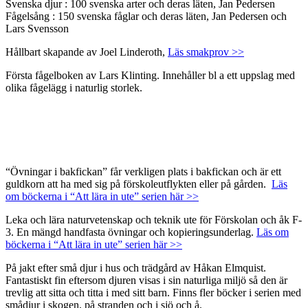
Svenska djur : 100 svenska arter och deras läten, Jan Pedersen
Fågelsång : 150 svenska fåglar och deras läten, Jan Pedersen och
Lars Svensson
Hållbart skapande av Joel Linderoth,
Läs smakprov >>
Första fågelboken av Lars Klinting. Innehåller bl a ett uppslag med
olika fågelägg i naturlig storlek.
“Övningar i bakfickan” får verkligen plats i bakfickan och är ett
guldkorn att ha med sig på förskoleutflykten eller på gården.
Läs
om böckerna i “Att lära in ute” serien här >>
Leka och lära naturvetenskap och teknik ute för Förskolan och åk F-
3. En mängd handfasta övningar och kopieringsunderlag.
Läs om
böckerna i “Att lära in ute” serien här >>
På jakt efter små djur i hus och trädgård av Håkan Elmquist.
Fantastiskt fin eftersom djuren visas i sin naturliga miljö så den är
trevlig att sitta och titta i med sitt barn. Finns fler böcker i serien med
smådjur i skogen, på stranden och i sjö och å.