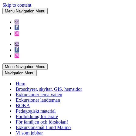
Skip to content
Menu
Navigation Menu
Menu
Navigation Menu
Navigation Menu
Hem
Broschyrer, skyltar, GIS, hemsidor
Exkursioner tema vatten
Exkursioner landteman
BOKA
Pedagogiskt material
Fortbildning för lärare
För familjen och förskolan!
Exkursionsmål Lund Malmö
Vi som jobbar