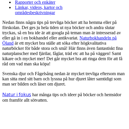
Rapporter och enkäter
Länkar, videos, kartor och
områdesbeskrivningar
Nedan finns några tips på trevliga böcker att ha hemma eller på
förskolan. Det ges ju hela tiden ut nya böcker och andra slutar
tryckas, så en bra ide är att googla på teman man är intresserad av
eller gå in i en bokhandel eller antikvariat.
Naturbokhandeln på
Öland
är ett mycket bra ställe att söka efter högkvalitativa
naturböcker för både stora och små! Här finns även fantastiskt fina
naturplanscher med fjärilar, fåglar, träd etc att ha på väggen! Samt
kikare och mycket mer! Det går mycket bra att ringa dem för att få
råd om vad man ska köpa!
Svenska djur och Fågelsång nedan är mycket trevliga eftersom man
kan sitta med sitt barn och lyssna på hur djuret låter samtidigt som
man ser bilden och läser om djuret.
Natur i fokus
har många tips och ideer på böcker och hemsidor
om framför allt sötvatten.