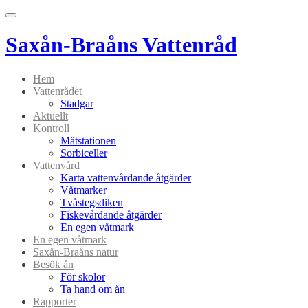
Menu
Saxån-Braåns Vattenråd
Hem
Vattenrådet
Stadgar
Aktuellt
Kontroll
Mätstationen
Sorbiceller
Vattenvård
Karta vattenvårdande åtgärder
Våtmarker
Tvåstegsdiken
Fiskevårdande åtgärder
En egen våtmark
En egen våtmark
Saxån-Braåns natur
Besök ån
För skolor
Ta hand om ån
Rapporter