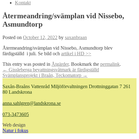
Kontakt
Återmeandring/svämplan vid Nissebo,
Asmundtorp
Posted on
October 12, 2022
by
saxanbraan
Återmeandring/svämplan vid Nissebo, Asmundtorp blev
färdigställd i juli. Se bild och
artikel i HD >>
This entry was posted in
Åtgärder
. Bookmark the
permalink
.
Post
←
Gissleberga bevattningsvåtmark är färdigställd
Svämplansprojekt i Braån, Teckomatorp
→
navigation
Saxån-Braåns Vattenråd Miljöförvaltningen Drottninggatan 7 261
80 Landskrona
anna.sahlgren@landskrona.se
073-3473605
Web design
Natur i fokus