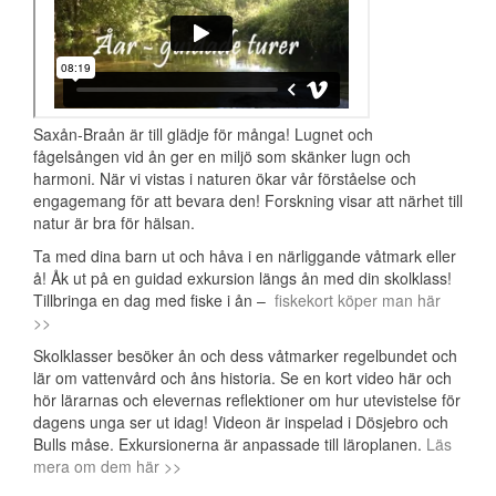
Saxån-Braån är till glädje för många! Lugnet och
fågelsången vid ån ger en miljö som skänker lugn och
harmoni. När vi vistas i naturen ökar vår förståelse och
engagemang för att bevara den! Forskning visar att närhet till
natur är bra för hälsan.
Ta med dina barn ut och håva i en närliggande våtmark eller
å! Åk ut på en guidad exkursion längs ån med din skolklass!
Tillbringa en dag med fiske i ån –
fiskekort köper man här
>>
Skolklasser besöker ån och dess våtmarker regelbundet och
lär om vattenvård och åns historia. Se en kort video här och
hör lärarnas och elevernas reflektioner om hur utevistelse för
dagens unga ser ut idag! Videon är inspelad i Dösjebro och
Bulls måse. Exkursionerna är anpassade till läroplanen.
Läs
mera om dem här >>