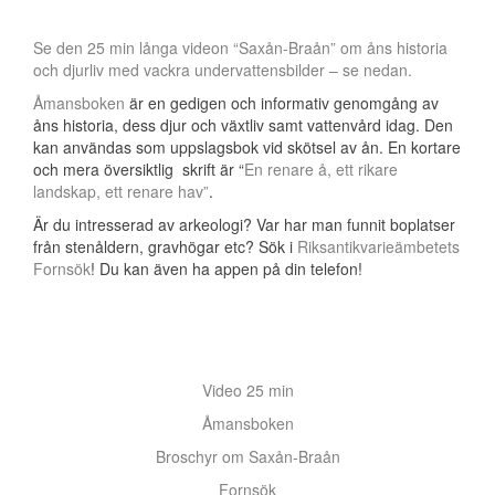
Se den 25 min långa videon “Saxån-Braån” om åns historia
och djurliv med vackra undervattensbilder – se nedan.
Åmansboken
är en gedigen och informativ genomgång av
åns historia, dess djur och växtliv samt vattenvård idag. Den
kan användas som uppslagsbok vid skötsel av ån. En kortare
och mera översiktlig skrift är “
En renare å, ett rikare
landskap, ett renare hav”
.
Är du intresserad av arkeologi? Var har man funnit boplatser
från stenåldern, gravhögar etc? Sök i
Riksantikvarieämbetets
Fornsök
! Du kan även ha appen på din telefon!
Video 25 min
Åmansboken
Broschyr om Saxån-Braån
Fornsök