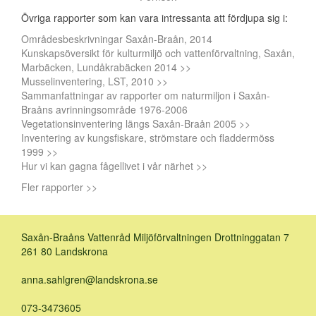
Övriga rapporter som kan vara intressanta att fördjupa sig i:
Områdesbeskrivningar Saxån-Braån, 2014
Kunskapsöversikt för kulturmiljö och vattenförvaltning, Saxån,
Marbäcken, Lundåkrabäcken 2014 >>
Musselinventering, LST, 2010 >>
Sammanfattningar av rapporter om naturmiljon i Saxån-
Braåns avrinningsområde 1976-2006
Vegetationsinventering längs Saxån-Braån 2005 >>
Inventering av kungsfiskare, strömstare och fladdermöss
1999 >>
Hur vi kan gagna fågellivet i vår närhet >>
Fler rapporter >>
Saxån-Braåns Vattenråd Miljöförvaltningen Drottninggatan 7
261 80 Landskrona
anna.sahlgren@landskrona.se
073-3473605