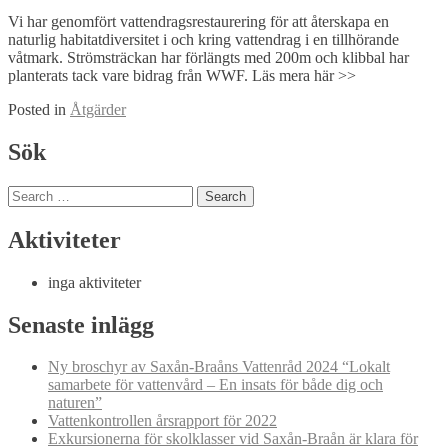
Vi har genomfört vattendragsrestaurering för att återskapa en
naturlig habitatdiversitet i och kring vattendrag i en tillhörande
våtmark. Strömsträckan har förlängts med 200m och klibbal har
planterats tack vare bidrag från WWF. Läs mera här >>
Posted in
Åtgärder
Posts
Sök
navigation
Search
for:
Aktiviteter
inga aktiviteter
Senaste inlägg
Ny broschyr av Saxån-Braåns Vattenråd 2024 “Lokalt
samarbete för vattenvård – En insats för både dig och
naturen”
Vattenkontrollen årsrapport för 2022
Exkursionerna för skolklasser vid Saxån-Braån är klara för