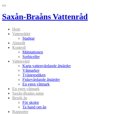
Menu
Saxån-Braåns Vattenråd
Hem
Vattenrådet
Stadgar
Aktuellt
Kontroll
Mätstationen
Sorbiceller
Vattenvård
Karta vattenvårdande åtgärder
Våtmarker
Tvåstegsdiken
Fiskevårdande åtgärder
En egen våtmark
En egen våtmark
Saxån-Braåns natur
Besök ån
För skolor
Ta hand om ån
Rapporter